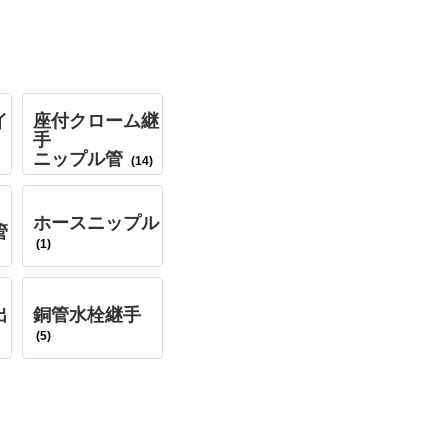
イ
座付クローム継
手
ニップル管
(14)
ホースニップル
管
(1)
出
銅管水栓継手
(5)