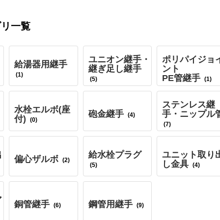
ゴリ一覧
ユニオン継手・
ポリパイジョ
給湯器用継手
継ぎ足し継手
ント
(1)
PE管継手
(5)
(1)
ステンレス継
水栓エルボ(座
砲金継手
手・ニップル
(4)
付)
(0)
(7)
出
給水栓プラグ
ユニット取り
偏心ザルボ
(2)
し金具
(5)
(4)
ア
銅管継手
鋼管用継手
(6)
(9)