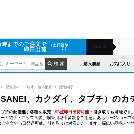
0時までのご注文で
（土日祝除
お知らせ
即日出荷
く）
購入履歴
お気に入り
配管資材
給水・給湯配管
配管継手
SANEI、カクダイ、タブチ）のカ
、タブチの配管継手各種を販売！
93点即日出荷可能
・引き取りも可能です
ローム継手・ニップル管、鋼管用継手多数をご用意。あらいECショップ
のご注文で当日発送可能。引き取りに対応いたします。幅広い品揃えで