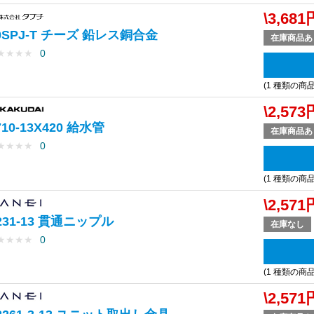
\3,681
0SPJ-T チーズ 鉛レス銅合金
在庫商品あ
★
★
★
★
0
(1 種類の商
\2,573
710-13X420 給水管
在庫商品あ
★
★
★
★
0
(1 種類の商
\2,571
231-13 貫通ニップル
在庫なし
★
★
★
★
0
(1 種類の商
\2,571