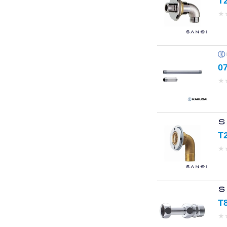
T
★
0
★
T
★
T
★