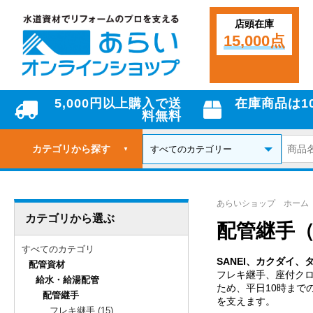
店頭在庫
15,000点
5,000円以上購入で送
在庫商品は1
料無料
カテゴリから探す
▼
あらいショップ ホーム
カテゴリから選ぶ
配管継手（
すべてのカテゴリ
SANEI、カクダイ
配管資材
フレキ継手、座付ク
給水・給湯配管
ため、平日10時まで
配管継手
を支えます。
フレキ継手 (15)