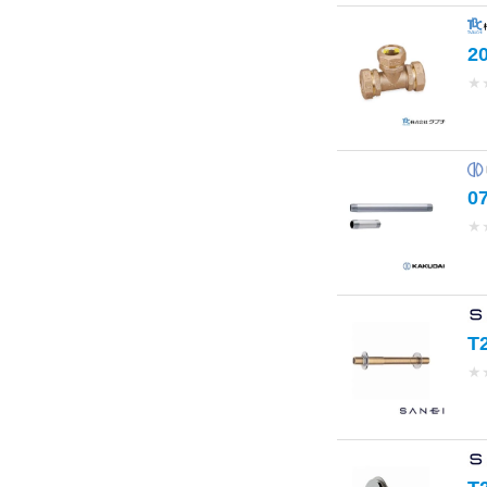
2
★
0
★
T
★