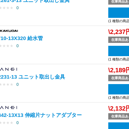
2261-3-13 ユニット取出し金具
在庫商品あ
★
★
★
★
0
(1 種類の商
\2,237
710-13X320 給水管
在庫商品あ
★
★
★
★
0
(1 種類の商
\2,189
2231-13 ユニット取出し金具
在庫商品あ
★
★
★
★
0
(1 種類の商
\2,132
842-13X13 伸縮片ナットアダプター
在庫商品あ
★
★
★
★
0