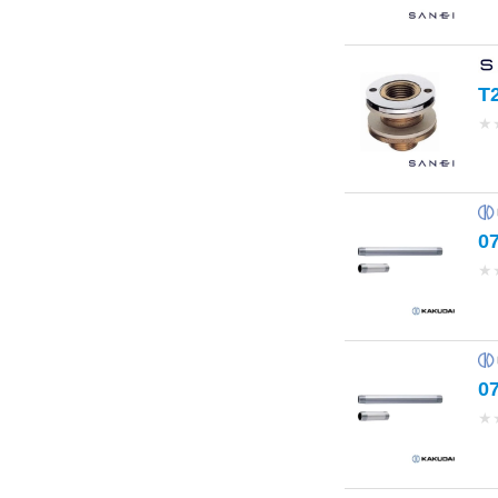
T
★
0
★
0
★