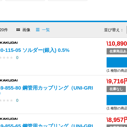
20件
画像
一覧
並び替え：
\10,89
30-115-05 ソルダー(銀入) 0.5%
在庫商品あ
★
★
★
★
0
(1 種類の商
\9,716
49-855-80 鋼管用カップリング（UNI-GRI
在庫なし
）
★
★
★
★
0
(1 種類の商
\8,957
49-855-65 鋼管用カップリング（UNI-GRI