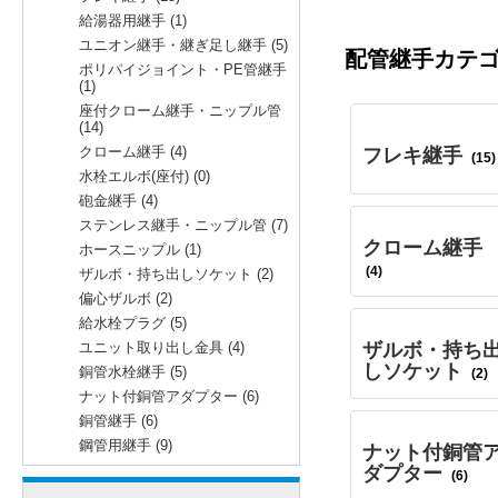
給湯器用継手 (1)
ユニオン継手・継ぎ足し継手 (5)
配管継手カテ
ポリパイジョイント・PE管継手
(1)
座付クローム継手・ニップル管
(14)
クローム継手 (4)
フレキ継手
(15)
水栓エルボ(座付) (0)
砲金継手 (4)
ステンレス継手・ニップル管 (7)
クローム継手
ホースニップル (1)
(4)
ザルボ・持ち出しソケット (2)
偏心ザルボ (2)
給水栓プラグ (5)
ザルボ・持ち
ユニット取り出し金具 (4)
しソケット
銅管水栓継手 (5)
(2)
ナット付銅管アダプター (6)
銅管継手 (6)
鋼管用継手 (9)
ナット付銅管
ダプター
(6)