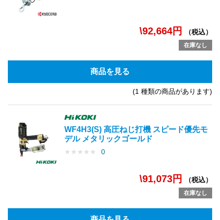
\92,664円
（税込）
在庫なし
商品を見る
(1 種類の商品があります)
WF4H3(S) 高圧ねじ打機 スピード優先モ
デル メタリックゴールド
★
★
★
★
★
0
\91,073円
（税込）
在庫なし
商品を見る