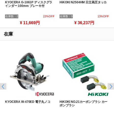
KYOCERA G-1061P ディスクグラ
HiKOKI N2504HM 日立高圧タッカ
インダー 100mm ブレーキ付
在庫数：2
22%OFF
在庫数：0
13%OFF
¥ 11,669円
¥ 36,237円
在庫
KYOCERA W-470ED 電子丸ノコ
HiKOKI NO.21カーボンブラシ カー
ボンブラシ