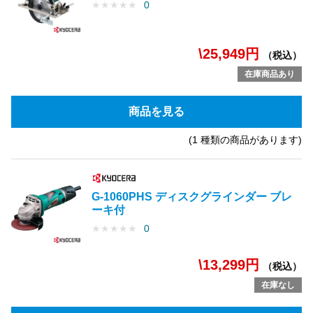
★
★
★
★
★
0
\25,949円
（税込）
在庫商品あり
商品を見る
(1 種類の商品があります)
G-1060PHS ディスクグラインダー ブレ
ーキ付
★
★
★
★
★
0
\13,299円
（税込）
在庫なし