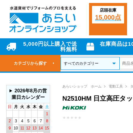
店頭在庫
15,000点
5,000円以上購入で送
在庫商品は1
料無料
カテゴリから探す
▼
あらいショップ ホーム
電動工具
2026年8月の営
業日カレンダー
N2510HM 日立高圧タッ
日
月
火
水
木
金
土
1
★
★
★
★
★
2
3
4
5
6
7
8
9
10
11
12
13
14
15