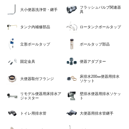
フラッシュバルブ関連器
大小便器洗浄管・継手
具
タンク内補修部品
ロータンクボールタップ
立形ボールタップ
ボールタップ部品
固定金具
便器アダプター
床排水200㎜便器用排水
大便器取付フランジ
ソケット
リモデル便器用床排水ア
壁排水便器用排水ソケッ
ジャスター
ト
トイレ用排水管
大便器用排水管継手