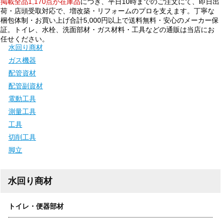
掲載全品1,170点が在庫品
につき、平日10時までのご注文にて、即日出
荷・店頭受取対応で、増改築・リフォームのプロを支えます。丁寧な
梱包体制・お買い上げ合計5,000円以上で送料無料・安心のメーカー保
証。トイレ、水栓、洗面部材・ガス材料・工具などの通販は当店にお
任せください。
水回り商材
ガス機器
配管資材
配管副資材
電動工具
測量工具
工具
切削工具
脚立
水回り商材
トイレ・便器部材