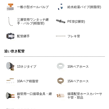
一般小型ボールバルブ
給水給湯パイプ(樹脂管)
三層管用ワンタッチ継
PE管(2層管)
手・バルブ(樹脂管)
配管継手
フレキ管
追い炊き配管
13ネジタイプ
10Aペアホース
10Aペア樹脂管
15Aペアホース
銅管用一口循環金具・継
循環配管ホースカバーサ
手
ヤ管・部品