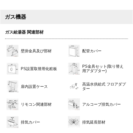
ガス機器
ガス給湯器 関連部材
壁掛金具及び部材
配管カバー
PS金具セット(取り替え
PS設置取替用化粧板
用アダプター)
高温水供給式 フロアダプ
扉内設置ケース
ター
リモコン関連部材
アルコーブ排気カバー
排気カバー
排気延長部材