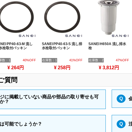
NEI PP40-63-M 流し
SANEI PP40-63-S 流し排
SANEI H650A 流し排水
水栓取付パッキン
水栓取付パッキン
栓
庫数：1
40%OFF
在庫数：1
41%OFF
在庫数：2
47%OFF
¥ 264円
¥ 258円
¥ 3,812円
ご質問
ジに掲載していない商品や部品の取り寄せも可
Q
か？
は可能でしょうか？
Q