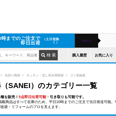
0時までのご注文で
（土日祝除
お知らせ
即日出荷
く）
購入履歴
お気に入り
水回り商材
キッチン・流し排水用部材
ゴミ収納器
（SANEI）のカテゴリー一覧
各種を販売！
5点即日出荷可能
・引き取りも可能です。
掲載商品はすべて在庫のため、平日10時までのご注文で当日発送可能。
増改築・リフォームのプロを支えます。