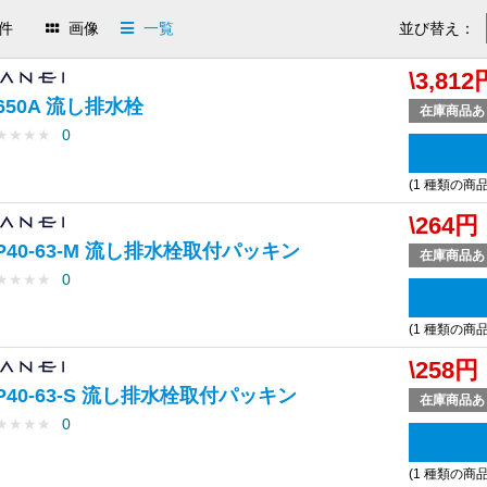
件
画像
一覧
並び替え：
\3,812
650A 流し排水栓
在庫商品あ
★
★
★
★
0
(1 種類の商
\264円
P40-63-M 流し排水栓取付パッキン
在庫商品あ
★
★
★
★
0
(1 種類の商
\258円
P40-63-S 流し排水栓取付パッキン
在庫商品あ
★
★
★
★
0
(1 種類の商