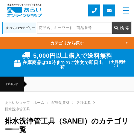
カテゴリから探す
▼
5,000円以上購入で送料無料
在庫商品は10時までのご注文で即日出
（土日祝除
く）
荷
お知らせ
あらいショップ ホーム
配管副資材
各種工具
排水洗浄管工具
排水洗浄管工具（SANEI）のカテゴリ
ー一覧