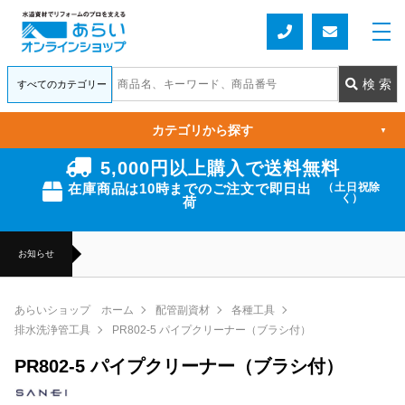
カテゴリから探す
▼
5,000円以上購入で送料無料
在庫商品は10時までのご注文で即日出
（土日祝除
く）
荷
お知らせ
あらいショップ ホーム
配管副資材
各種工具
排水洗浄管工具
PR802-5 パイプクリーナー（ブラシ付）
PR802-5 パイプクリーナー（ブラシ付）