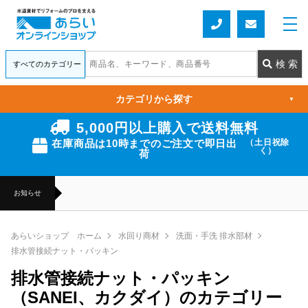
カテゴリから探す
▼
5,000円以上購入で送料無料
在庫商品は10時までのご注文で即日出
（土日祝除
く）
荷
お知らせ
あらいショップ ホーム
水回り商材
洗面・手洗 排水部材
排水管接続ナット・パッキン
排水管接続ナット・パッキン
（SANEI、カクダイ）のカテゴリー