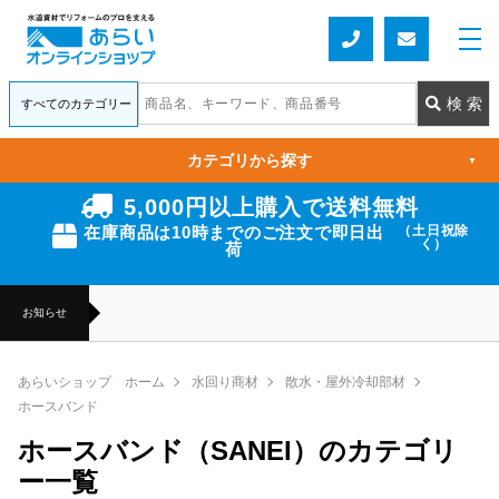
カテゴリから探す
▼
5,000円以上購入で送料無料
在庫商品は10時までのご注文で即日出
（土日祝除
く）
荷
お知らせ
あらいショップ ホーム
水回り商材
散水・屋外冷却部材
ホースバンド
ホースバンド（SANEI）のカテゴリ
ー一覧