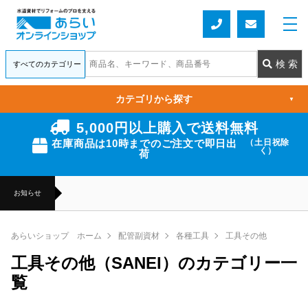
カテゴリから探す
▼
5,000円以上購入で送料無料
在庫商品は10時までのご注文で即日出
（土日祝除
く）
荷
お知らせ
あらいショップ ホーム
配管副資材
各種工具
工具その他
工具その他（SANEI）のカテゴリー一
覧