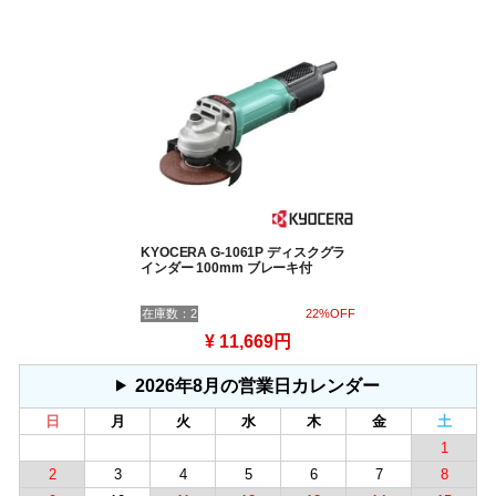
KYOCERA G-1061P ディスクグラ
インダー 100mm ブレーキ付
在庫数：2
22%OFF
¥ 11,669円
2026年8月の営業日カレンダー
日
月
火
水
木
金
土
1
2
3
4
5
6
7
8