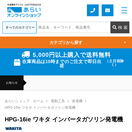
カテゴリから探す
▼
5,000円以上購入で送料無料
在庫商品は10時までのご注文で即日出
（土日祝除
く）
荷
お知らせ
あらいショップ ホーム
電動工具
発電機
HPG-16ie ワキタ インバータガソリン発電機
HPG-16ie ワキタ インバータガソリン発電機