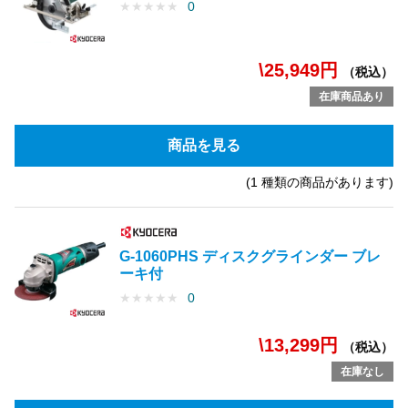
★
★
★
★
★
0
\25,949円
（税込）
在庫商品あり
商品を見る
(1 種類の商品があります)
G-1060PHS ディスクグラインダー ブレ
ーキ付
★
★
★
★
★
0
\13,299円
（税込）
在庫なし