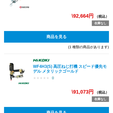
\92,664円
（税込）
在庫なし
商品を見る
(1 種類の商品があります)
WF4H3(S) 高圧ねじ打機 スピード優先モ
デル メタリックゴールド
★
★
★
★
★
0
\91,073円
（税込）
在庫なし
商品を見る