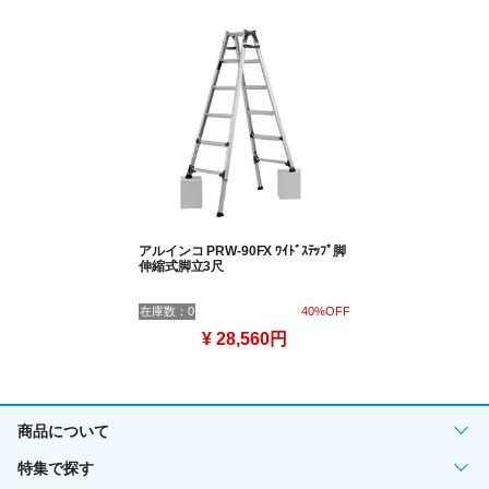
アルインコ PRW-90FX ﾜｲﾄﾞｽﾃｯﾌﾟ脚
伸縮式脚立3尺
在庫数：0
40%OFF
¥ 28,560円
商品について
特集で探す