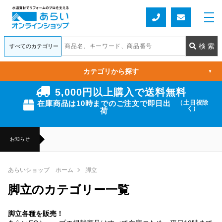
カテゴリから探す
▼
5,000円以上購入で送料無料
在庫商品は10時までのご注文で即日出
（土日祝除
く）
荷
お知らせ
あらいショップ ホーム
脚立
脚立のカテゴリー一覧
脚立各種を販売！