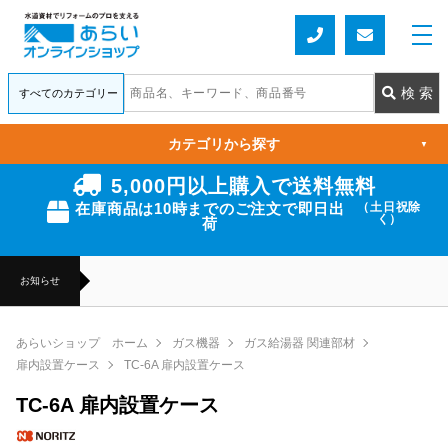
カテゴリから探す
▼
5,000円以上購入で送料無料
在庫商品は10時までのご注文で即日出
（土日祝除
く）
荷
お知らせ
あらいショップ ホーム
ガス機器
ガス給湯器 関連部材
扉内設置ケース
TC-6A 扉内設置ケース
TC-6A 扉内設置ケース