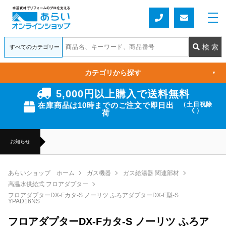
カテゴリから探す
▼
5,000円以上購入で送料無料
在庫商品は10時までのご注文で即日出
（土日祝除
く）
荷
お知らせ
あらいショップ ホーム
ガス機器
ガス給湯器 関連部材
高温水供給式 フロアダプター
フロアダプターDX-Fカタ-S ノーリツ ふろアダプターDX-F型-S
YPAD16NS
フロアダプターDX-Fカタ-S ノーリツ ふろア