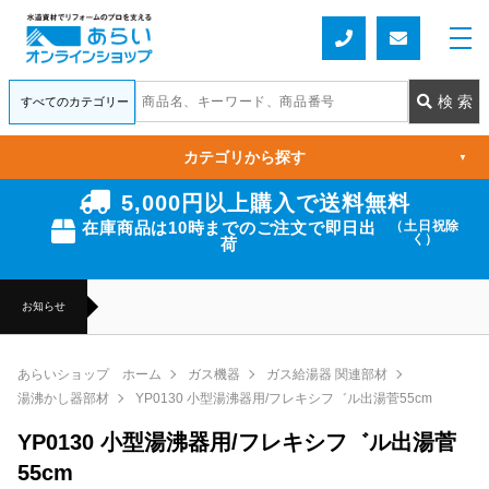
カテゴリから探す
▼
5,000円以上購入で送料無料
在庫商品は10時までのご注文で即日出
（土日祝除
く）
荷
お知らせ
あらいショップ ホーム
ガス機器
ガス給湯器 関連部材
湯沸かし器部材
YP0130 小型湯沸器用/フレキシフ゛ル出湯菅55cm
YP0130 小型湯沸器用/フレキシフ゛ル出湯菅
55cm