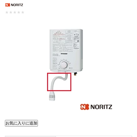
★
★
★
★
★