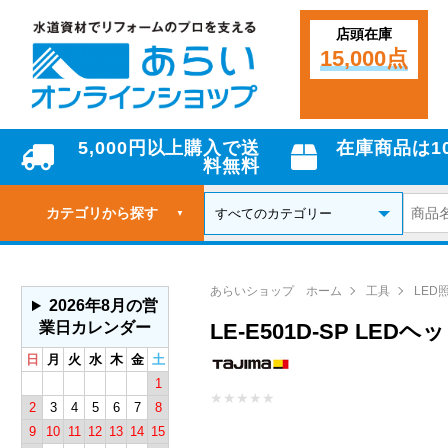
店頭在庫
15,000点
5,000円以上購入で送
在庫商品は1
料無料
カテゴリから探す
▼
あらいショップ ホーム
工具
LED
2026年8月の営
業日カレンダー
LE-E501D-SP LE
日
月
火
水
木
金
土
1
★
★
★
★
★
2
3
4
5
6
7
8
9
10
11
12
13
14
15