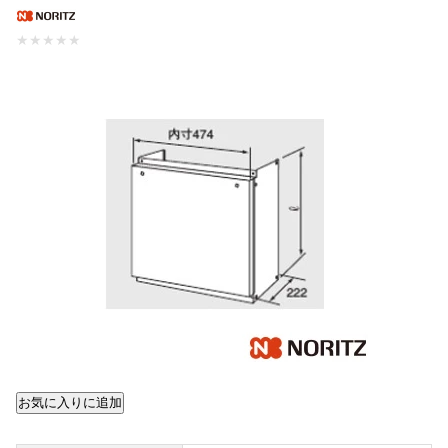
★
★
★
★
★