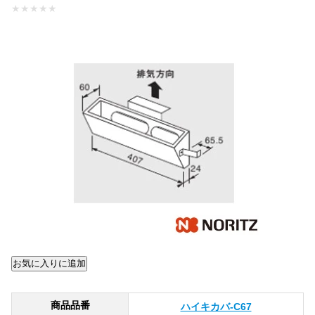
★
★
★
★
★
商品品番
ハイキカバ-C67