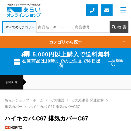
カテゴリから探す
▼
5,000円以上購入で送料無料
在庫商品は10時までのご注文で即日出
（土日祝除
く）
荷
お知らせ
あらいショップ ホーム
ガス機器
ガス給湯器 関連部材
排気カバー
ハイキカバ-C67 排気カバーC67
ハイキカバ-C67 排気カバーC67