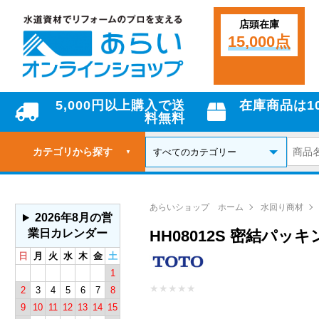
店頭在庫
15,000点
5,000円以上購入で送
在庫商品は1
料無料
カテゴリから探す
▼
あらいショップ ホーム
水回り商材
2026年8月の営
業日カレンダー
HH08012S 密結パッキ
日
月
火
水
木
金
土
1
★
★
★
★
★
2
3
4
5
6
7
8
9
10
11
12
13
14
15