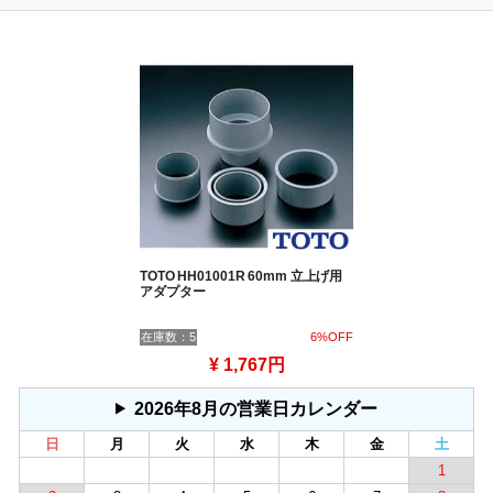
TOTO HH01001R 60mm 立上げ用
アダプター
在庫数：5
6%OFF
¥ 1,767円
2026年8月の営業日カレンダー
日
月
火
水
木
金
土
1