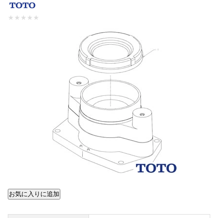
★
★
★
★
★