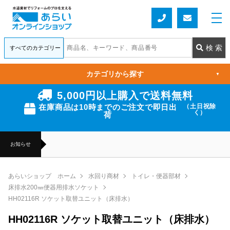
カテゴリから探す
▼
5,000円以上購入で送料無料
在庫商品は10時までのご注文で即日出
（土日祝除
く）
荷
お知らせ
あらいショップ ホーム
水回り商材
トイレ・便器部材
床排水200㎜便器用排水ソケット
HH02116R ソケット取替ユニット（床排水）
HH02116R ソケット取替ユニット（床排水）