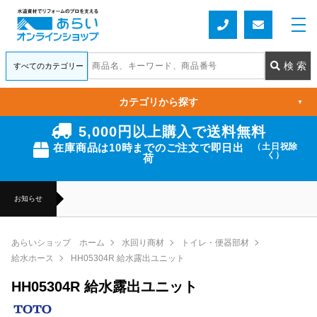
カテゴリから探す
▼
5,000円以上購入で送料無料
在庫商品は10時までのご注文で即日出
（土日祝除
く）
荷
お知らせ
あらいショップ ホーム
水回り商材
トイレ・便器部材
給水ホース
HH05304R 給水露出ユニット
HH05304R 給水露出ユニット