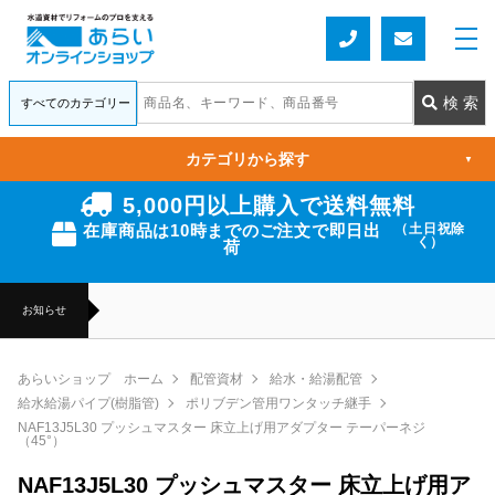
カテゴリから探す
▼
5,000円以上購入で送料無料
在庫商品は10時までのご注文で即日出
（土日祝除
く）
荷
お知らせ
あらいショップ ホーム
配管資材
給水・給湯配管
給水給湯パイプ(樹脂管)
ポリブデン管用ワンタッチ継手
NAF13J5L30 プッシュマスター 床立上げ用アダプター テーパーネジ
（45°）
NAF13J5L30 プッシュマスター 床立上げ用ア