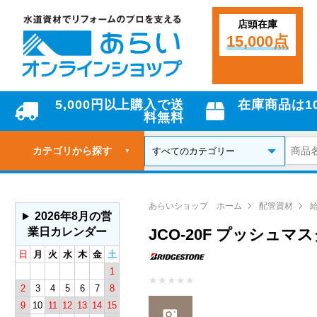
店頭在庫
15,000点
5,000円以上購入で送
在庫商品は1
料無料
カテゴリから探す
▼
あらいショップ ホーム
配管資材
2026年8月の営
業日カレンダー
JCO-20F プッシュ
日
月
火
水
木
金
土
1
★
★
★
★
★
2
3
4
5
6
7
8
9
10
11
12
13
14
15