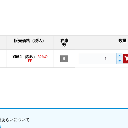
販売価格（税込）
在庫
数量
数
¥564
（税込）
32%O
5
FF
社あらいについて
報