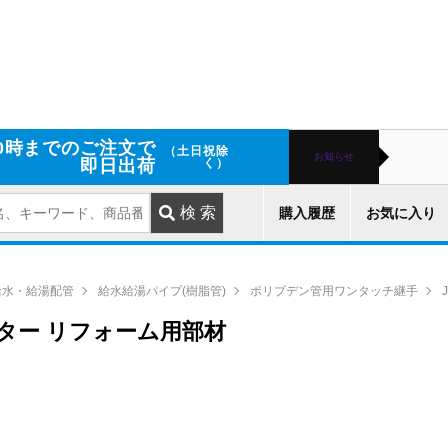
0時までのご注文で
（土日祝除
お知らせ
即日出荷
く）
購入履歴
お気に入り
給水・給湯配管
給水給湯パイプ(樹脂管)
ポリブデン管用ワンタッチ継手
マスター リフォーム用部材