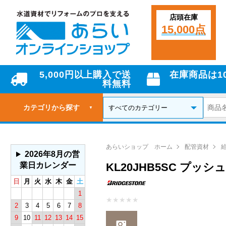
店頭在庫
15,000点
5,000円以上購入で送
在庫商品は1
料無料
カテゴリから探す
▼
あらいショップ ホーム
配管資材
2026年8月の営
業日カレンダー
KL20JHB5SC プッ
日
月
火
水
木
金
土
1
★
★
★
★
★
2
3
4
5
6
7
8
9
10
11
12
13
14
15