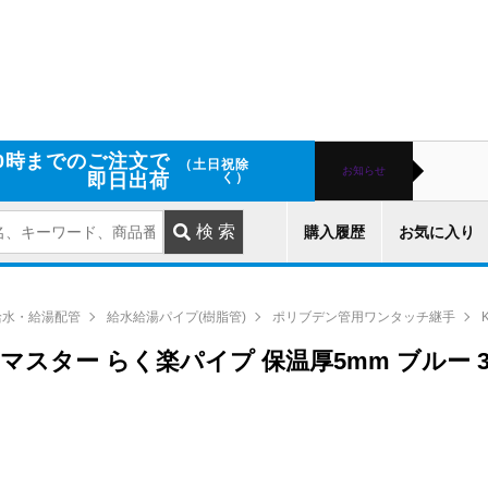
0時までのご注文で
（土日祝除
お知らせ
即日出荷
く）
購入履歴
お気に入り
給水・給湯配管
給水給湯パイプ(樹脂管)
ポリブデン管用ワンタッチ継手
シュマスター らく楽パイプ 保温厚5mm ブルー 