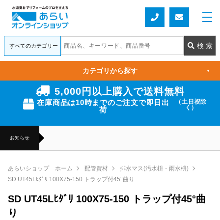
カテゴリから探す
▼
5,000円以上購入で送料無料
在庫商品は10時までのご注文で即日出
（土日祝除
く）
荷
お知らせ
あらいショップ ホーム
配管資材
排水マス(汚水枡・雨水枡)
SD UT45Lﾋﾀﾞﾘ 100X75-150 トラップ付45°曲り
SD UT45Lﾋﾀﾞﾘ 100X75-150 トラップ付45°曲
り