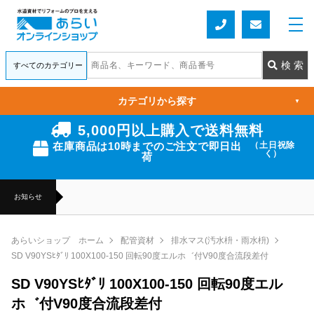
カテゴリから探す
▼
5,000円以上購入で送料無料
在庫商品は10時までのご注文で即日出
（土日祝除
く）
荷
お知らせ
あらいショップ ホーム
配管資材
排水マス(汚水枡・雨水枡)
SD V90YSﾋﾀﾞﾘ 100X100-150 回転90度エルホ゛付V90度合流段差付
SD V90YSﾋﾀﾞﾘ 100X100-150 回転90度エル
ホ゛付V90度合流段差付