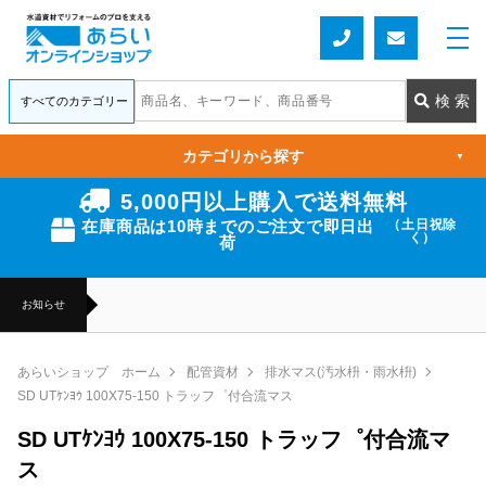
カテゴリから探す
▼
5,000円以上購入で送料無料
在庫商品は10時までのご注文で即日出
（土日祝除
く）
荷
お知らせ
あらいショップ ホーム
配管資材
排水マス(汚水枡・雨水枡)
SD UTｹﾝﾖｳ 100X75-150 トラッフ゜付合流マス
SD UTｹﾝﾖｳ 100X75-150 トラッフ゜付合流マ
ス