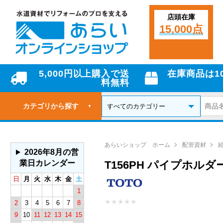
店頭在庫
15,000点
5,000円以上購入で送
在庫商品は1
料無料
カテゴリから探す
▼
あらいショップ ホーム
配管資材
2026年8月の営
業日カレンダー
T156PH パイプホルダ
日
月
火
水
木
金
土
1
★
★
★
★
★
2
3
4
5
6
7
8
9
10
11
12
13
14
15