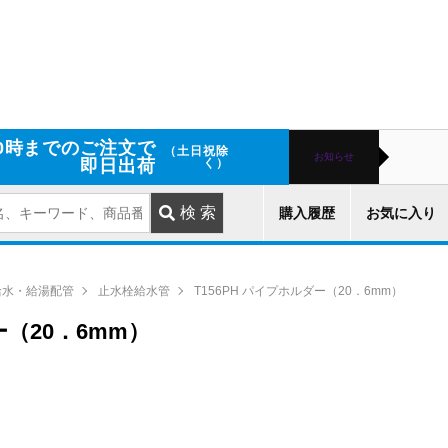
0時までのご注文で
（土日祝除
お知らせ
即日出荷
く）
購入履歴
お気に入り
給水・給湯配管
止水栓給水管
T156PH パイプホルダー（20．6mm）
ー（20．6mm）