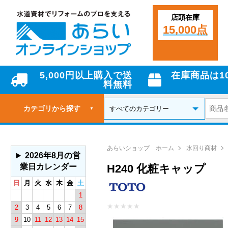
店頭在庫
15,000点
5,000円以上購入で送
在庫商品は1
料無料
カテゴリから探す
▼
あらいショップ ホーム
水回り商材
2026年8月の営
業日カレンダー
H240 化粧キャップ
日
月
火
水
木
金
土
1
★
★
★
★
★
2
3
4
5
6
7
8
9
10
11
12
13
14
15