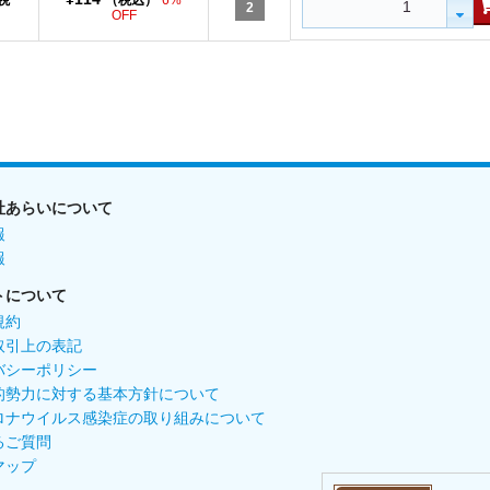
税
（税込）
6%
2
OFF
社あらいについて
報
報
トについて
規約
取引上の表記
バシーポリシー
的勢力に対する基本方針について
ロナウイルス感染症の取り組みについて
るご質問
マップ