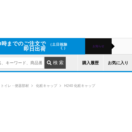
0時までのご注文で
（土日祝除
お知らせ
即日出荷
く）
購入履歴
お気に入り
トイレ・便器部材
化粧キャップ
H240 化粧キャップ