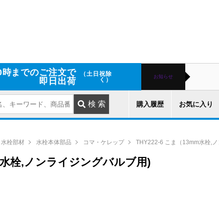
0時までのご注文で
（土日祝除
お知らせ
即日出荷
く）
購入履歴
お気に入り
水栓部材
水栓本体部品
コマ・ケレップ
THY222-6 こま（13mm水栓
3mm水栓,ノンライジングバルブ用)