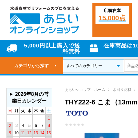
店頭在庫
15,000点
5,000円以上購入で送
在庫商品は1
料無料
カテゴリから探す
▼
あらいショップ ホーム
水回り商材
2026年8月の営
業日カレンダー
THY222-6 こま（1
日
月
火
水
木
金
土
1
★
★
★
★
★
2
3
4
5
6
7
8
9
10
11
12
13
14
15