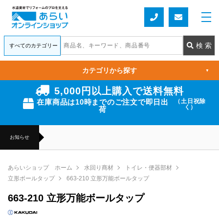
カテゴリから探す
▼
5,000円以上購入で送料無料
在庫商品は10時までのご注文で即日出
（土日祝除
く）
荷
お知らせ
あらいショップ ホーム
水回り商材
トイレ・便器部材
立形ボールタップ
663-210 立形万能ボールタップ
663-210 立形万能ボールタップ