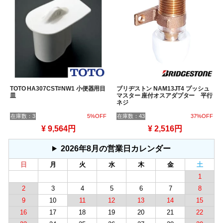
TOTO HA307CST#NW1 小便器用目
ブリヂストン NAM13JT4 プッシュ
皿
マスター 座付オスアダプター 平行
ネジ
在庫数：3
5%OFF
在庫数：43
37%OFF
¥ 9,564円
¥ 2,516円
2026年8月の営業日カレンダー
日
月
火
水
木
金
土
1
2
3
4
5
6
7
8
9
10
11
12
13
14
15
16
17
18
19
20
21
22