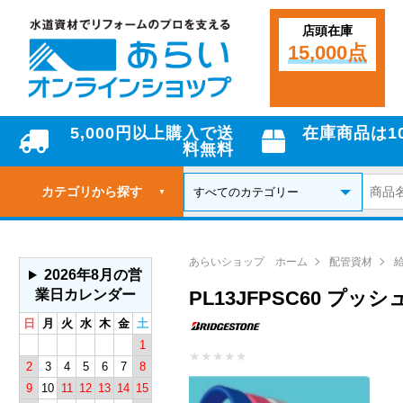
店頭在庫
15,000点
5,000円以上購入で送
在庫商品は1
料無料
カテゴリから探す
▼
あらいショップ ホーム
配管資材
2026年8月の営
業日カレンダー
PL13JFPSC60 プ
日
月
火
水
木
金
土
1
★
★
★
★
★
2
3
4
5
6
7
8
9
10
11
12
13
14
15