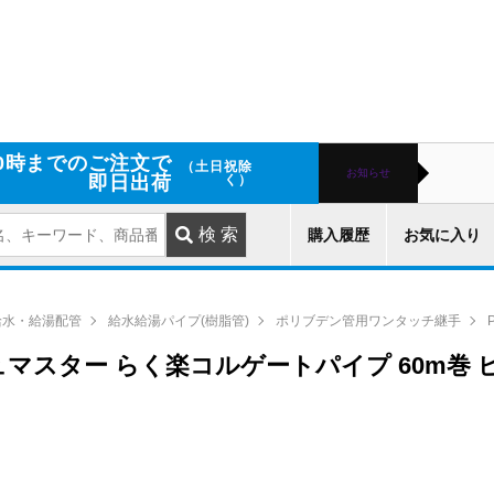
0時までのご注文で
（土日祝除
お知らせ
即日出荷
く）
購入履歴
お気に入り
給水・給湯配管
給水給湯パイプ(樹脂管)
ポリブデン管用ワンタッチ継手
ッシュマスター らく楽コルゲートパイプ 60m巻 