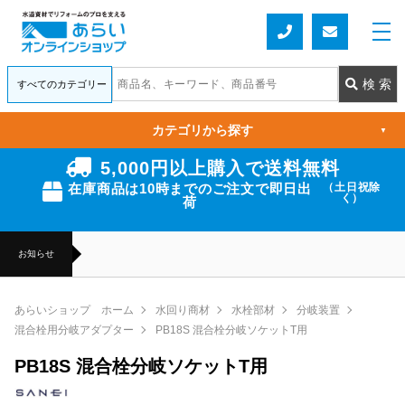
カテゴリから探す
▼
5,000円以上購入で送料無料
在庫商品は10時までのご注文で即日出
（土日祝除
く）
荷
お知らせ
あらいショップ ホーム
水回り商材
水栓部材
分岐装置
混合栓用分岐アダプター
PB18S 混合栓分岐ソケットT用
PB18S 混合栓分岐ソケットT用