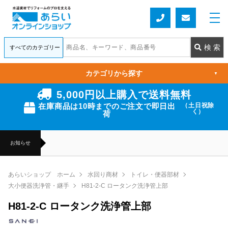
カテゴリから探す
▼
5,000円以上購入で送料無料
在庫商品は10時までのご注文で即日出
（土日祝除
く）
荷
お知らせ
あらいショップ ホーム
水回り商材
トイレ・便器部材
大小便器洗浄管・継手
H81-2-C ロータンク洗浄管上部
H81-2-C ロータンク洗浄管上部