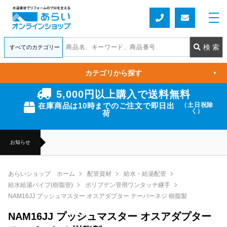
カテゴリから探す
▼
5,000円以上購入で送料無料
在庫商品は10時までのご注文で即日出
（土日祝除
く）
荷
お知らせ
あらいショップ ホーム
配管資材
給水・給湯配管
給水給湯パイプ(樹脂管)
ポリブデン管用ワンタッチ継手
NAM16JJ プッシュマスター オスアダプター テーパーネジ 樹脂製
NAM16JJ プッシュマスター オスアダプター