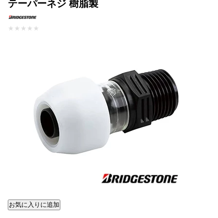
テーパーネジ 樹脂製
★
★
★
★
★