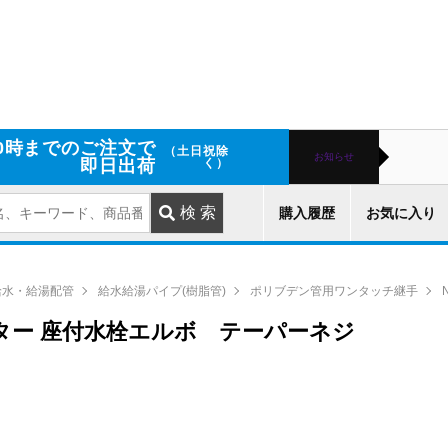
0時までのご注文で
（土日祝除
お知らせ
即日出荷
く）
購入履歴
お気に入り
給水・給湯配管
給水給湯パイプ(樹脂管)
ポリブデン管用ワンタッチ継手
スター 座付水栓エルボ テーパーネジ