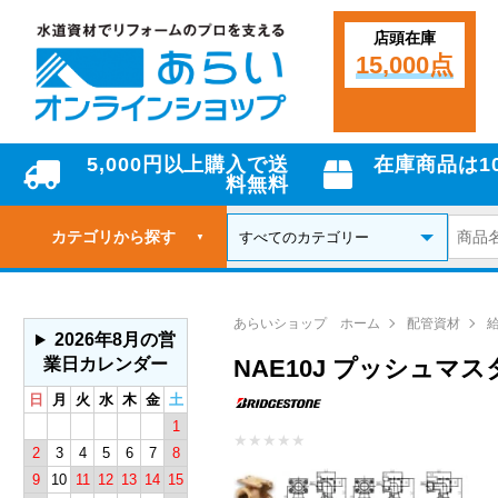
店頭在庫
15,000点
5,000円以上購入で送
在庫商品は1
料無料
カテゴリから探す
▼
あらいショップ ホーム
配管資材
2026年8月の営
業日カレンダー
NAE10J プッシュマ
日
月
火
水
木
金
土
1
★
★
★
★
★
2
3
4
5
6
7
8
9
10
11
12
13
14
15