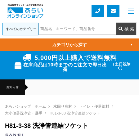
カテゴリから探す
▼
5,000円以上購入で送料無料
在庫商品は10時までのご注文で即日出
（土日祝除
く）
荷
お知らせ
あらいショップ ホーム
水回り商材
トイレ・便器部材
大小便器洗浄管・継手
H81-3-38 洗浄管連結ソケット
H81-3-38 洗浄管連結ソケット