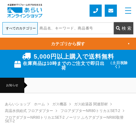
カテゴリから探す
▼
5,000円以上購入で送料無料
在庫商品は10時までのご注文で即日出
（土日祝除
く）
荷
お知らせ
あらいショップ ホーム
ガス機器
ガス給湯器 関連部材
高温水供給式 フロアダプター
フロアダプターNR80トリカエSET-2
フロアダプターNR80トリカエSET-2 ノーリツ ふろアダプターNR80取替
SET-2