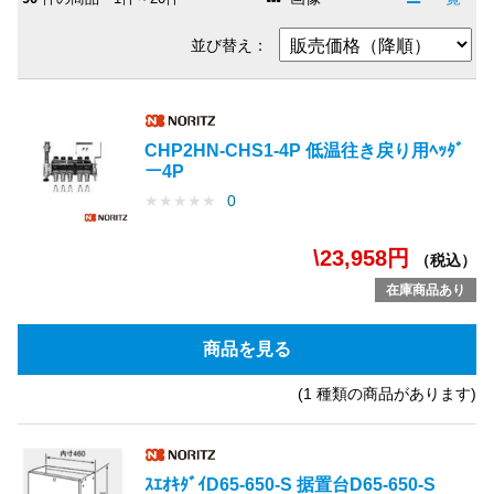
並び替え：
CHP2HN-CHS1-4P 低温往き戻り用ﾍｯﾀﾞ
ー4P
★
★
★
★
★
0
\23,958円
（税込）
在庫商品あり
商品を見る
(1 種類の商品があります)
ｽｴｵｷﾀﾞｲD65-650-S 据置台D65-650-S