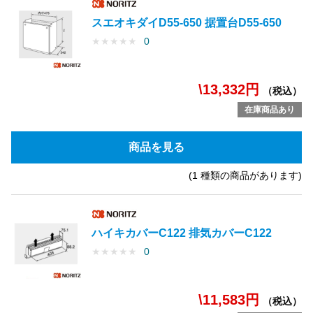
スエオキダイD55-650 据置台D55-650
★
★
★
★
★
0
\13,332円
（税込）
在庫商品あり
商品を見る
(1 種類の商品があります)
ハイキカバーC122 排気カバーC122
★
★
★
★
★
0
\11,583円
（税込）