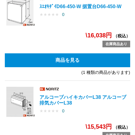
ｽｴｵｷﾀﾞｲD66-450-W 据置台D66-450-W
★
★
★
★
★
0
\16,038円
（税込）
在庫商品あり
商品を見る
(1 種類の商品があります)
アルコーブハイキカバーL38 アルコーブ
排気カバーL38
★
★
★
★
★
0
\15,543円
（税込）