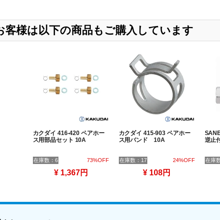
したお客様は以下の商品もご購入しています
カクダイ 416-420 ペアホー
カクダイ 415-903 ペアホー
SANE
ス用部品セット 10A
ス用バンド 10A
逆止
在庫数：6
73%OFF
在庫数：17
24%OFF
在庫数
¥ 1,367円
¥ 108円