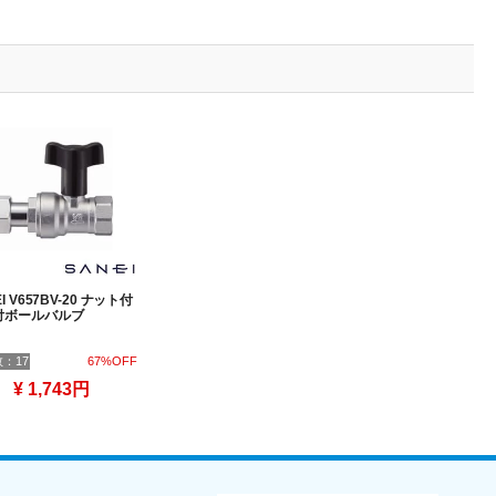
I V657BV-20 ナット付
付ボールバルブ
：17
67%OFF
¥ 1,743円