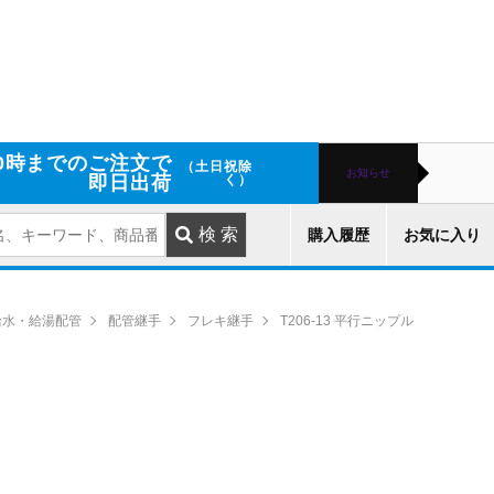
0時までのご注文で
（土日祝除
お知らせ
即日出荷
く）
購入履歴
お気に入り
給水・給湯配管
配管継手
フレキ継手
T206-13 平行ニップル