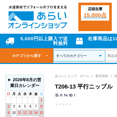
店頭在庫
15,000点
5,000円以上購入で送
在庫商品は1
料無料
カテゴリから探す
▼
あらいショップ ホーム
配管資材
2026年8月の営
業日カレンダー
T206-13 平行ニップル
日
月
火
水
木
金
土
1
★
★
★
★
★
2
3
4
5
6
7
8
9
10
11
12
13
14
15