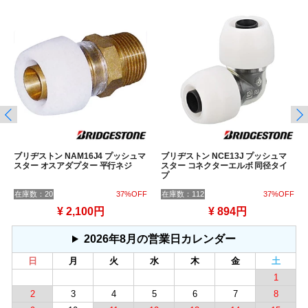
ブリヂストン NAM16J4 プッシュマ
ブリヂストン NCE13J プッシュマ
スター オスアダプター 平行ネジ
スター コネクターエルボ 同径タイ
プ
在庫数：20
37%OFF
在庫数：112
37%OFF
¥ 2,100円
¥ 894円
2026年8月の営業日カレンダー
日
月
火
水
木
金
土
1
2
3
4
5
6
7
8