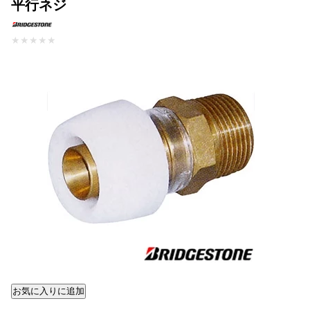
平行ネジ
★
★
★
★
★