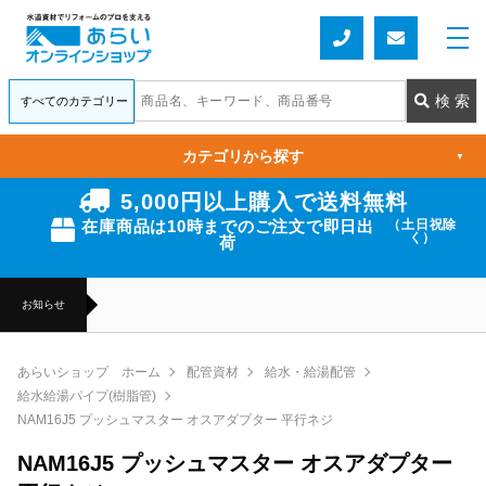
カテゴリから探す
▼
5,000円以上購入で送料無料
在庫商品は10時までのご注文で即日出
（土日祝除
く）
荷
お知らせ
あらいショップ ホーム
配管資材
給水・給湯配管
給水給湯パイプ(樹脂管)
NAM16J5 プッシュマスター オスアダプター 平行ネジ
NAM16J5 プッシュマスター オスアダプター