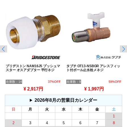
ブリヂストン NAM16J5 プッシュマ
タブチ OT13-NSBGR アレスフィッ
スター オスアダプター 平行ネジ
ト付ボール止水栓メネジ
在庫数：14
37%OFF
在庫数：9
59%OFF
¥ 2,917円
¥ 1,997円
2026年8月の営業日カレンダー
日
月
火
水
木
金
土
1
2
3
4
5
6
7
8