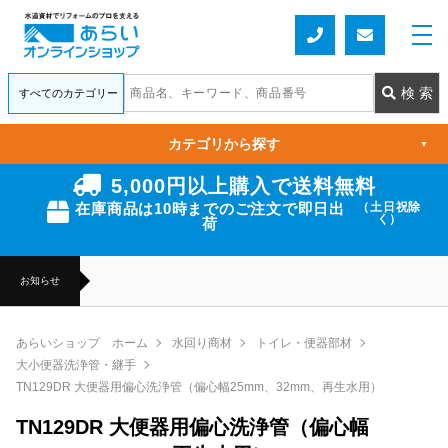
カテゴリから探す
▼
5,000円以上購入で送料無料
在庫商品は10時までのご注文で即日出
（土日祝除
く）
荷
お知らせ
あらいショップ ホーム
水回り商材
トイレ・便器部材
大小便器洗浄管・継手
TN129DR 大便器用偏心洗浄管（偏心幅25mm、32mm、再生水用）
TN129DR 大便器用偏心洗浄管（偏心幅