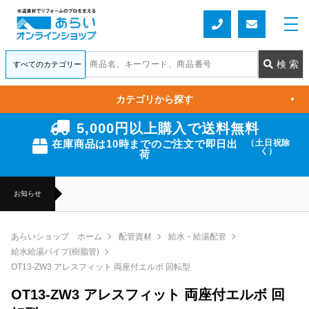
カテゴリから探す
▼
5,000円以上購入で送料無料
在庫商品は10時までのご注文で即日出
（土日祝除
く）
荷
お知らせ
あらいショップ ホーム
配管資材
給水・給湯配管
給水給湯パイプ(樹脂管)
OT13-ZW3 アレスフィット 両座付エルボ 回転型
OT13-ZW3 アレスフィット 両座付エルボ 回