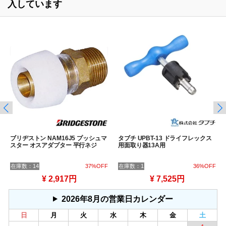
入しています
ブリヂストン NAM16J5 プッシュマ
タブチ UPBT-13 ドライフレックス
スター オスアダプター 平行ネジ
用面取り器13A用
在庫数：14
37%OFF
在庫数：1
36%OFF
¥ 2,917円
¥ 7,525円
2026年8月の営業日カレンダー
日
月
火
水
木
金
土