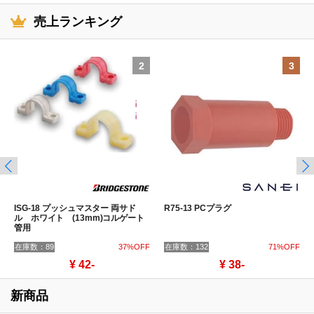
売上ランキング
2
3
ISG-18 プッシュマスター 両サド
R75-13 PCプラグ
ル ホワイト (13mm)コルゲート
管用
在庫数：89
37%OFF
在庫数：132
71%OFF
¥ 42-
¥ 38-
新商品