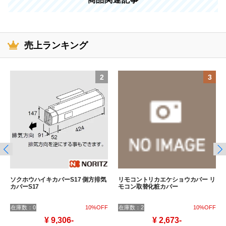
売上ランキング
2
3
ソクホウハイキカバーS17 側方排気
リモコントリカエケショウカバー リ
カバーS17
モコン取替化粧カバー
在庫数：0
10%OFF
在庫数：2
10%OFF
¥ 9,306-
¥ 2,673-