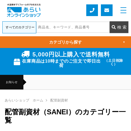
カテゴリから探す
▼
5,000円以上購入で送料無料
在庫商品は10時までのご注文で即日出
（土日祝除
く）
荷
お知らせ
あらいショップ ホーム
配管副資材
配管副資材（SANEI）のカテゴリー一
覧