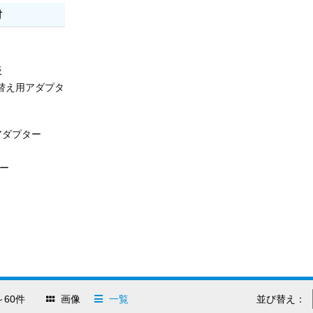
材
板
り替え用アダプタ
アダプター
ー
60件
画像
一覧
並び替え：