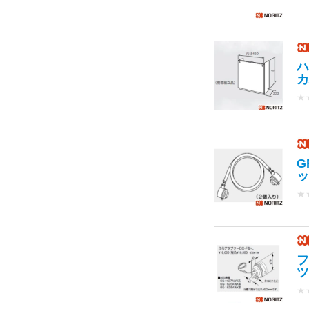
ハ
カ
★
G
ッ
★
フ
ツ
★