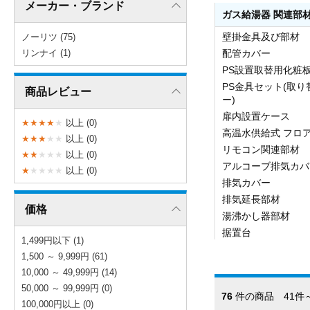
メーカー・ブランド
ガス給湯器 関連部
壁掛金具及び部材
ノーリツ (75)
リンナイ (1)
配管カバー
PS設置取替用化粧
PS金具セット(取
商品レビュー
ー)
扉内設置ケース
★
★
★
★
★
以上 (0)
高温水供給式 フロ
★
★
★
★
★
以上 (0)
リモコン関連部材
★
★
★
★
★
以上 (0)
アルコーブ排気カバ
★
★
★
★
★
以上 (0)
排気カバー
排気延長部材
価格
湯沸かし器部材
据置台
1,499円以下 (1)
1,500 ～ 9,999円 (61)
10,000 ～ 49,999円 (14)
50,000 ～ 99,999円 (0)
76
件の商品 41件～
100,000円以上 (0)