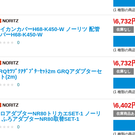
(1 種類の商
\6,732
イカンカバーH68-K450-W ノーリツ 配管
在庫なし
バーH68-K450-W
★
★
★
★
0
(1 種類の商
\6,732
RQｾﾂｿﾞｸｱﾀﾞﾌﾟﾀｰｾｯﾄ2m GRQアダプターセ
在庫なし
ト(2m)
★
★
★
★
0
(1 種類の商
\6,402
ロアダプターNR80トリカエSET-1 ノーリ
在庫商品あ
 ふろアダプターNR80取替SET-1
★
★
★
★
0
(1 種類の商